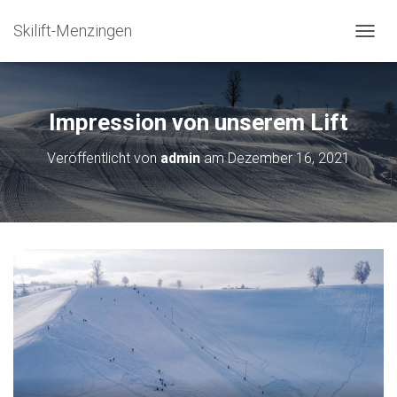
Skilift-Menzingen
N
A
V
I
G
Impression von unserem Lift
A
T
Veröffentlicht von
admin
am
Dezember 16, 2021
I
O
N
U
M
S
C
H
A
L
T
E
N