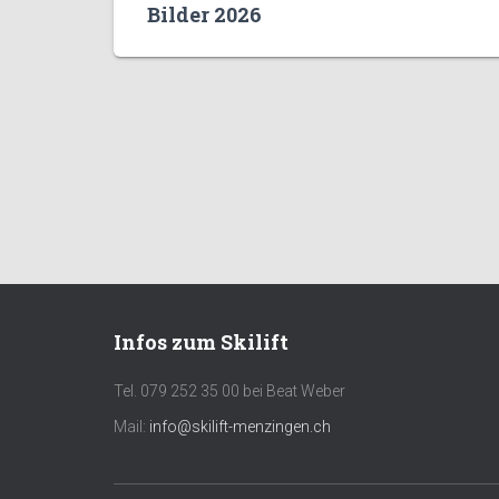
Bilder 2026
Infos zum Skilift
Tel. 079 252 35 00 bei Beat Weber
Mail:
info@skilift-menzingen.ch